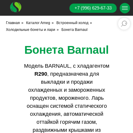
+7 (996) 629-67-33
Главная
»
Каталог Аrneg
»
Встроенный холод
»
Холодильные бонеты и лари
»
Бонета Barnaul
Бонета Barnaul
Модель BARNAUL, с хладагентом
R290
, предназначена для
выкладки и продажи
охлажденных и замороженных
продуктов, мороженого. Ларь
оснащен системой статического
охлаждения, автоматической
оттайкой горячим газом,
раздвижными крышками из