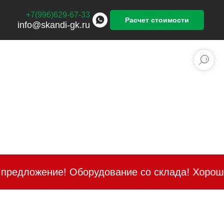
+7(996)629-67-33
Расчет стоимости
info@skandi-gk.ru
борудование со склада! Хорошие скидки и быс