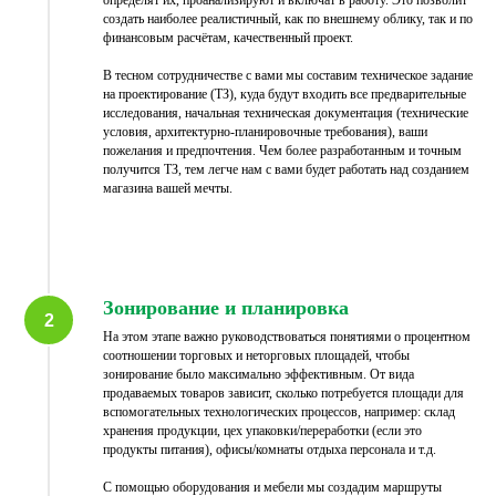
определят их, проанализируют и включат в работу. Это позволит
создать наиболее реалистичный, как по внешнему облику, так и по
финансовым расчётам, качественный проект.
В тесном сотрудничестве с вами мы составим техническое задание
на проектирование (ТЗ), куда будут входить все предварительные
исследования, начальная техническая документация (технические
условия, архитектурно-планировочные требования), ваши
пожелания и предпочтения. Чем более разработанным и точным
получится ТЗ, тем легче нам с вами будет работать над созданием
магазина вашей мечты.
Зонирование и планировка
На этом этапе важно руководствоваться понятиями о процентном
соотношении торговых и неторговых площадей, чтобы
зонирование было максимально эффективным. От вида
продаваемых товаров зависит, сколько потребуется площади для
вспомогательных технологических процессов, например: склад
хранения продукции, цех упаковки/переработки (если это
продукты питания), офисы/комнаты отдыха персонала и т.д.
С помощью оборудования и мебели мы создадим маршруты