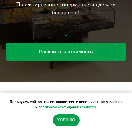
Проектирование гипермаркета сделаем
бесплатно!
Рассчитать стоимость
Пользуясь сайтом, вы соглашаетесь с использованием cookies
и
политикой конфиденциальности
.
НАМ ДОВЕРЯЮТ
Мы используем файлы cookie, чтобы обеспечить
ХОРОШО
ИЗВЕСТНЫЕ БРЕНДЫ
максимальное удобство использования сайта