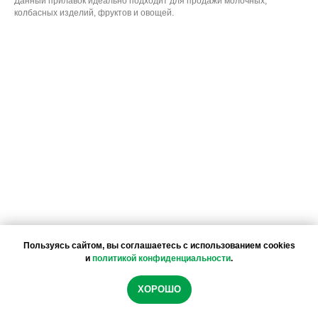
Данный прилавок идеально подходит для продажи молочных,
колбасных изделий, фруктов и овощей.
Пользуясь сайтом, вы соглашаетесь с использованием cookies
и
политикой конфиденциальности
.
02-03-2020
Мы используем файлы cookie, чтобы обеспечить
ХОРОШО
максимальное удобство использования сайта
BRIONI-2