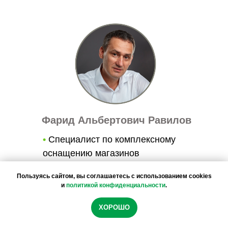
Фарид Альбертович Равилов
•
Специалист по комплексному
оснащению магазинов
•
Высшее техническое и
Пользуясь сайтом, вы соглашаетесь с использованием cookies
юридическое образования
и
политикой конфиденциальности
.
•
25 лет практики в сфере
Мы используем файлы cookie, чтобы обеспечить
магазиностроения
ХОРОШО
максимальное удобство использования сайта