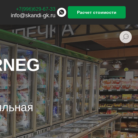
+7(996)629-67-33
Расчет стоимости
info@skandi-gk.ru
RNEG
ильная