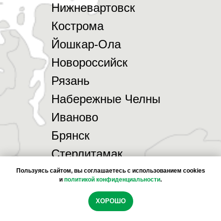
Нижневартовск
Кострома
Йошкар-Ола
Новороссийск
Рязань
Набережные Челны
Иваново
Брянск
Стерлитамак
Химки
Пользуясь сайтом, вы соглашаетесь с использованием cookies
и
политикой конфиденциальности
.
Подольск
Мы используем файлы cookie, чтобы обеспечить
ХОРОШО
Астрахань
максимальное удобство использования сайта